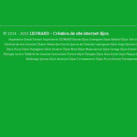
© 2014 - 2015
LEONARD - Création de site internet dijon
Impression Grand Format
Imprimerie LEONARD
Stands Dijon
Enseignes Dijon
Adhésif Dijon
Site I
Création de site Internet Chalon
Relais des Encres
Quarre de Chocolat
Lasergame Dijon
Hogo System
Dijon
Pizza Dijon
Paysagiste Dijon
Fenetre Dijon
Moto Dijon
Musculation Dijon
Garage Dijon
Grand 
Philippe Leclerc
Tablette de chocolat
Cartouches D'encre Dijon
Tampon Dijon
Auto Ecole Dijon
Plaque 
Deblocage iphone dijon
Isolation Dijon
Terrassement Dijon
Pizza Gevrey
Terrasseme