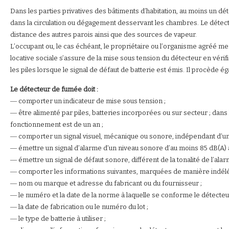
Dans les parties privatives des bâtiments d’habitation, au moins un 
dans la circulation ou dégagement desservant les chambres. Le détecteu
distance des autres parois ainsi que des sources de vapeur.
L’occupant ou, le cas échéant, le propriétaire ou l’organisme agréé men
locative sociale s’assure de la mise sous tension du détecteur en vérif
les piles lorsque le signal de défaut de batterie est émis. Il procède é
Le détecteur de fumée doit :
― comporter un indicateur de mise sous tension ;
― être alimenté par piles, batteries incorporées ou sur secteur ; dans l
fonctionnement est de un an ;
― comporter un signal visuel, mécanique ou sonore, indépendant d’une 
― émettre un signal d’alarme d’un niveau sonore d’au moins 85 dB(A) 
― émettre un signal de défaut sonore, différent de la tonalité de l’alar
― comporter les informations suivantes, marquées de manière indéléb
― nom ou marque et adresse du fabricant ou du fournisseur ;
― le numéro et la date de la norme à laquelle se conforme le détecteur
― la date de fabrication ou le numéro du lot ;
― le type de batterie à utiliser ;