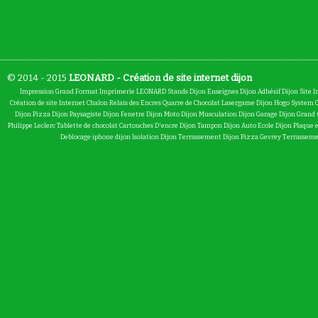
© 2014 - 2015
LEONARD - Création de site internet dijon
Impression Grand Format
Imprimerie LEONARD
Stands Dijon
Enseignes Dijon
Adhésif Dijon
Site I
Création de site Internet Chalon
Relais des Encres
Quarre de Chocolat
Lasergame Dijon
Hogo System
Dijon
Pizza Dijon
Paysagiste Dijon
Fenetre Dijon
Moto Dijon
Musculation Dijon
Garage Dijon
Grand 
Philippe Leclerc
Tablette de chocolat
Cartouches D'encre Dijon
Tampon Dijon
Auto Ecole Dijon
Plaque 
Deblocage iphone dijon
Isolation Dijon
Terrassement Dijon
Pizza Gevrey
Terrasseme