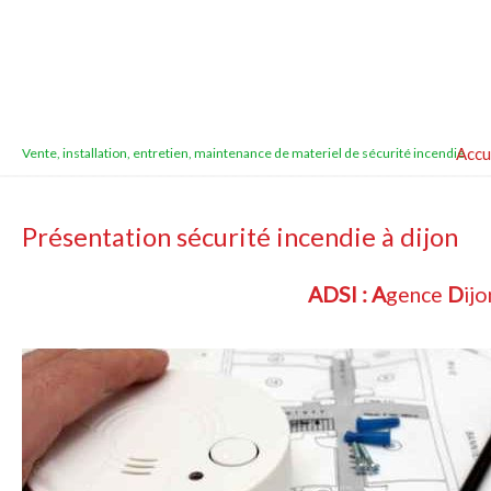
Accu
Vente, installation, entretien, maintenance de materiel de sécurité incendie
Présentation sécurité incendie à dijon
ADSI : A
gence
D
ij