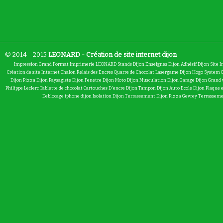
© 2014 - 2015
LEONARD - Création de site internet dijon
Impression Grand Format
Imprimerie LEONARD
Stands Dijon
Enseignes Dijon
Adhésif Dijon
Site I
Création de site Internet Chalon
Relais des Encres
Quarre de Chocolat
Lasergame Dijon
Hogo System
Dijon
Pizza Dijon
Paysagiste Dijon
Fenetre Dijon
Moto Dijon
Musculation Dijon
Garage Dijon
Grand 
Philippe Leclerc
Tablette de chocolat
Cartouches D'encre Dijon
Tampon Dijon
Auto Ecole Dijon
Plaque 
Deblocage iphone dijon
Isolation Dijon
Terrassement Dijon
Pizza Gevrey
Terrasseme